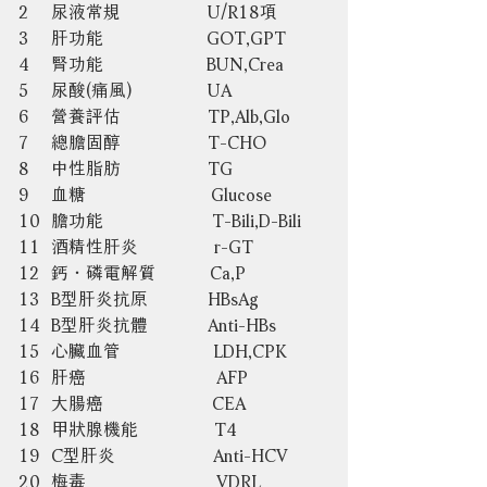
2    尿液常規                U/R18項
3    肝功能                   GOT,GPT
4    腎功能                   BUN,Crea
5    尿酸(痛風)              UA
6    營養評估                TP,Alb,Glo
7    總膽固醇                T-CHO
8    中性脂肪                TG
9    血糖                       Glucose
10  膽功能                    T-Bili,D-Bili
11  酒精性肝炎              r-GT
12  鈣・磷電解質          Ca,P
13  B型肝炎抗原           HBsAg 
14  B型肝炎抗體           Anti-HBs
15  心臟血管                 LDH,CPK
16  肝癌                        AFP
17  大腸癌                    CEA
18  甲狀腺機能              T4
19  C型肝炎                  Anti-HCV       
20  梅毒                        VDRL