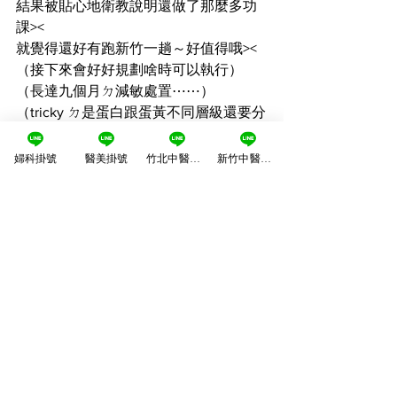
結果被貼心地衛教說明還做了那麼多功
課><
就覺得還好有跑新竹一趟～好值得哦><
（接下來會好好規劃啥時可以執行）
（長達九個月ㄉ減敏處置⋯⋯）
（tricky ㄉ是蛋白跟蛋黃不同層級還要分
開吃）
（基本上我常煮的菜就高麗菜跟花椰菜
婦科掛號
醫美掛號
竹北中醫掛號
新竹中醫掛號
兩種）
（然後配蛋吃，結果驗出來變成大過敏
全餐笑死）
（C望大家都身體健康！！！！！）
-
立即加LINE了解更多專業與建議
❤️ 醫美｜過敏原檢測：
https://lin.ee/SteFW9v
過敏原檢測專題
醫美健康中心
江美麗婦產科