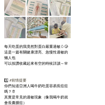
每天吃蛋的我竟然對蛋白嚴重過敏🥚🥲
這是一篇有關健康漂亮、急慢性過敏的
懶人包
可以按讚收藏起來有空的時候詳讀～🌸
1️⃣ 
#前情提要
你們知道亞洲人喝牛奶吃蛋容易長痘痘
嗎？🥛
其實是常見的過敏現象（像我喝牛奶就
會長囊腫痘）