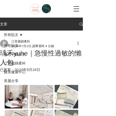
文章
所有貼文
江美麗婦產科
所有貼文
2024年7月2日
讀畢需時 4 分鐘
瑀禾yuhe｜急慢性過敏的懶
薇竹中醫診所
人包
江美麗婦產科
已更新：
2024年9月24日
醫美健康中心
美麗分享