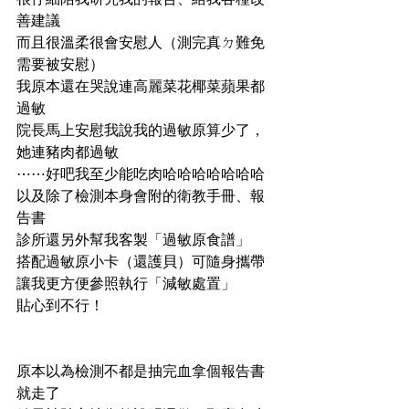
善建議
而且很溫柔很會安慰人（測完真ㄉ難免
需要被安慰）
我原本還在哭說連高麗菜花椰菜蘋果都
過敏
院長馬上安慰我說我的過敏原算少了，
她連豬肉都過敏
⋯⋯好吧我至少能吃肉哈哈哈哈哈哈哈
以及除了檢測本身會附的衛教手冊、報
告書
診所還另外幫我客製「過敏原食譜」
搭配過敏原小卡（還護貝）可隨身攜帶
讓我更方便參照執行「減敏處置」
貼心到不行！
原本以為檢測不都是抽完血拿個報告書
就走了