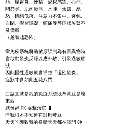
順、腸胃炎、便秘、泌尿感染、心悸、
關節炎、肌肉痠痛、水腫、焦慮、易
怒、情緒低落、注意力不集中、遲鈍、
自閉、學習障礙、頭痛等等症狀族繁不
及備載
（越看越恐怖）
當免疫系統將過敏原誤判為有害異物時
會啟動發炎反應以應外敵、引發過敏症
狀
因此慢性過敏就會導致「慢性發炎」
症狀才會如此五花八門
白話文就是我的免疫系統以為黃豆是壞
東西
就發起 PK 要擊潰它 🥊
但我根本不知道它討厭黃豆
天天吃導致我的身體天天都在戰鬥 😖