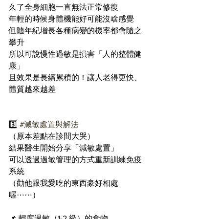
久了全身細胞一直無法正常修復
年輕的時候身體機能好可能沒啥感覺
但隨年紀增長各種病變的機率都會隨之
攀升
所以可說慢性過敏是損害「人的整體健
康」
且效果是長續累積的！讓人老得更快、
體質越來越差
3️⃣ 
#減敏處置與解法
（原本差點在診間大哭）
結果醫生開始分享「減敏處置」
可以透過過敏管理的方式重新訓練免疫
系統
（勸他跟我愛吃的東西豪好相處
喔⋯⋯）
📌 輕度過敏（1-2 級）的食物