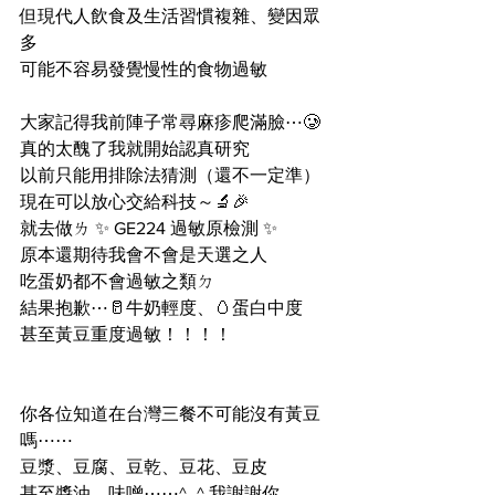
但現代人飲食及生活習慣複雜、變因眾
多
可能不容易發覺慢性的食物過敏
大家記得我前陣子常尋麻疹爬滿臉⋯🥲
真的太醜了我就開始認真研究
以前只能用排除法猜測（還不一定準）
現在可以放心交給科技～🔬🎉
就去做ㄌ ✨ GE224 過敏原檢測 ✨
原本還期待我會不會是天選之人
吃蛋奶都不會過敏之類ㄉ
結果抱歉⋯🥛牛奶輕度、🥚蛋白中度
甚至黃豆重度過敏！！！！
你各位知道在台灣三餐不可能沒有黃豆
嗎⋯⋯
豆漿、豆腐、豆乾、豆花、豆皮
甚至醬油、味噌⋯⋯^_^ 我謝謝你