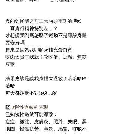
真的難怪我之前三天兩頭重訓的時候
一直覺得精神特別差！？
才想說我到底怎麼了運動不是應該身體
要變好嗎
原來是因為我卯起來補充蛋白質
吃肉太貴了我就主攻吃蛋、豆腐、無糖
豆漿
結果應該是讓我身體大過敏了哈哈哈哈
哈哈
每天都渾身不對(๑o̴̶̷̥᷅﹏o̴̶̷̥᷅๑)
2️⃣ 
#慢性過敏的表現
已知慢性過敏可能導致：
痘痘、皺紋、皮膚炎、肥胖、失眠、黑
眼圈、慢性疲勞、鼻炎、感冒、呼吸不