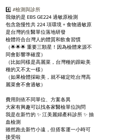
4️⃣ 
#檢測與診所
我做的是 EBS GE224 過敏原檢測
包含急慢性共 224 項環境 + 食物過敏原
是台灣的生醫單位落地研發
檢體符合台灣人的體質和飲食習慣
（🌟🌟🌟 重要三顆星！因為檢體來源不
同會影響準確度）
（比如同樣是高麗菜，台灣種的跟歐美
種的又不太一樣）
（如果檢體採歐美，就不確定吃台灣高
麗菜會不會過敏）
費用則依不同單位、方案各異
大家有興趣可以找各家醫檢單位詢問
我是在新竹的 ✨ 江美麗婦產科診所 ✨ 抽
血檢測
雖然跑去新竹小遠，但搭客運一小時可
接受啦