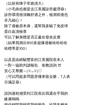
（以前有陣子常跑清大）
（小毛病也都是去江美麗診所處理😆）
診所環境很清幽舒適之外，檢測前後也
非凡細心！
除了過敏原本身，還幫我多驗了免疫球
蛋白血清檢查
可以了解身體是否正處在發炎反應
（結果我測出800多超爆過敏哈哈哈哈
哈標準是100）
以及是由經驗豐富的江美麗院長本人
一對一協助判讀報告、衛教諮詢 📒
安心又尊榮～(ㆆᴗㆆ)♡
（可以問超多問題弄懂來龍去脈，T人表
示滿足😆）
諮詢過程感受到江院長比我還在乎我的
健康嗚嗚
很仔細陪我研究我的報告、給我各種改