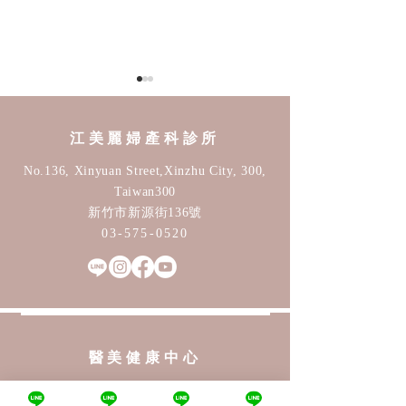
江美麗婦產科診所
No.136, Xinyuan Street,Xinzhu City, 300,
Taiwan30
0
新竹市新源街136號
子宮內膜癌年輕化！30歲
38女王節：婦女
03-575-0520
也可能發生，月經異常別
健康不漏接！
輕忽
醫美​健康中心
No.136, Xinyuan Street,Xinzhu City, 300,