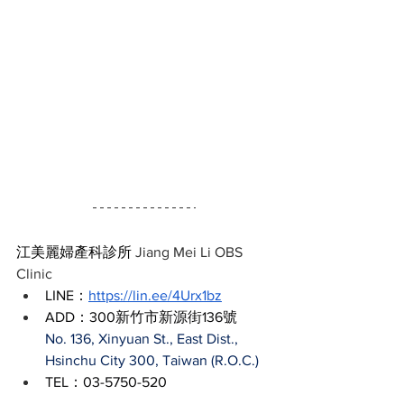
江美麗婦產科診所 
Jiang Mei Li OBS 
Clinic
LINE：
https://lin.ee/4Urx1bz
ADD：​300新竹市新源街136號 
No. 136, Xinyuan St., East Dist., 
Hsinchu City 300, Taiwan (R.O.C.)
TEL：03-5750-520