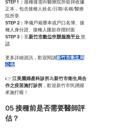
STEP 1 ：
接種後需向醫療院所取得收據
正本，包含接種人姓名/日期/名稱/醫療
院所章
STEP 2：
準備戶籍謄本或戶口名簿、接
種人身分證、接種人匯款存摺封面
STEP 3：
至
新竹市數位申辦服務平台 
申
請
更多詳細資訊，歡迎閱讀
新竹市衛生局
公告
👉 
江美麗婦產科診所
為
新竹市衛生局合
作之疫苗施打診所
，歡迎新竹市民踴躍
來施打喔！
05 接種前是否需要醫師評
估？