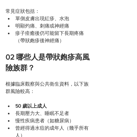
常見症狀包括：
單側皮膚出現紅疹、水泡
明顯灼痛、刺痛或神經痛
疹子痊癒後仍可能留下長期疼痛
（帶狀皰疹後神經痛）
02 哪些人是帶狀皰疹高風
險族群？
根據臨床觀察與公共衛生資料，以下族
群風險較高：
50 歲以上成人
長期壓力大、睡眠不足者
慢性疾病患者（如糖尿病）
曾經得過水痘的成年人（幾乎所有
人）