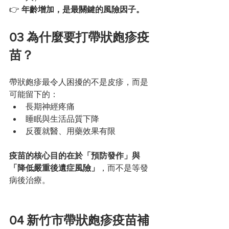
👉 
年齡增加，是最關鍵的風險因子。
03 為什麼要打帶狀皰疹疫
苗？
帶狀皰疹最令人困擾的不是皮疹，而是
可能留下的：
長期神經疼痛
睡眠與生活品質下降
反覆就醫、用藥效果有限
疫苗的核心目的在於「預防發作」與
「降低嚴重後遺症風險」
，而不是等發
病後治療。
04 新竹市帶狀皰疹疫苗補