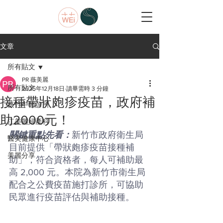
文章
所有貼文
PR 薇美麗
所有貼文
2025年12月18日
讀畢需時 3 分鐘
接種帶狀皰疹疫苗，政府補
薇竹中醫診所
助2000元！
江美麗婦產科
關鍵重點先看：
新竹市政府衛生局
醫美健康中心
目前提供「帶狀皰疹疫苗接種補
美麗分享
助」，符合資格者，每人可補助最
高 2,000 元。本院為新竹市衛生局
配合之公費疫苗施打診所，可協助
民眾進行疫苗評估與補助接種。