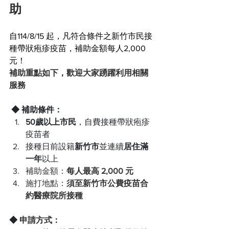
助
自114/8/15 起，凡符合條件之新竹市民接
種帶狀疱疹疫苗，補助金額每人2,000
元！
補助重點如下，歡迎大家踴躍利用相關
服務
 ◆ 補助條件：
50歲以上市民
，自費接種帶狀疱疹
疫苗者
接種日前設籍
新竹市
並連續
居住滿
一年
以上
補助金額：
每人最高 2,000 元
施打地點：
須至新竹市公費疫苗合
約醫療院所接種
◆ 
申請方式：