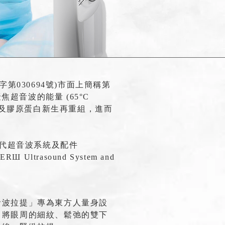
第030694號)市面上簡稱第
聚焦超音波的能量 (65°C
提及膠原蛋白新生再重組，進而
三代超音波系統及配件
Ultrasound System and
音波拉提」專為東方人量身設
，將眼周的細紋、鬆弛的雙下