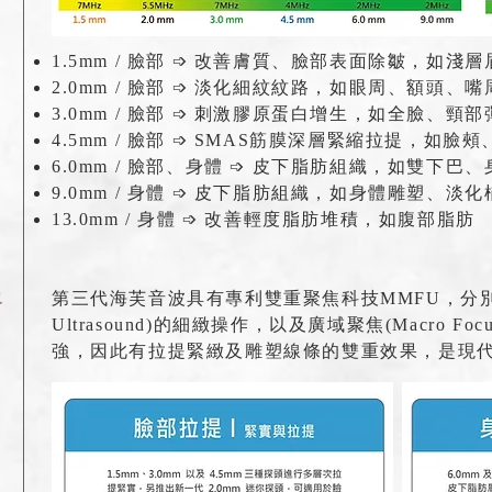
1.5mm / 臉部 ➩ 改善膚質、臉部表面除皺，如
2.0mm / 臉部 ➩ 淡化細紋紋路，如眼周、額頭、
3.0mm / 臉部 ➩ 刺激膠原蛋白增生，如全臉、頸
4.5mm / 臉部 ➩ SMAS筋膜深層緊縮拉提，如
6.0mm / 臉部、身體 ➩ 皮下脂肪組織，如雙下
9.0mm / 身體 ➩ 皮下脂肪組織，如身體雕塑、淡化
13.0mm / 身體 ➩ 改善輕度脂肪堆積，如腹部脂肪
級
第三代海芙音波具有專利雙重聚焦科技MMFU，分別為微點
Ultrasound)的細緻操作，以及廣域聚焦(Macro Focus
強，因此有拉提緊緻及雕塑線條的雙重效果，是現