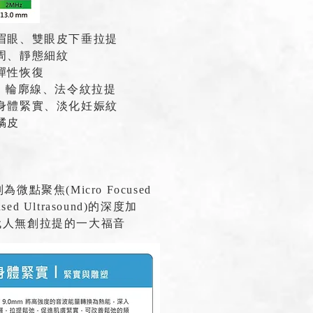
淺層眉眼、雙眼皮下垂拉提
嘴周、靜態細紋
部彈性恢復
臉頰、輪廓線、法令紋拉提
巴、身體緊實、淡化妊娠紋
橘皮
聚焦(Micro Focused
ed Ultrasound)的深度加
代人無創拉提的一大福音