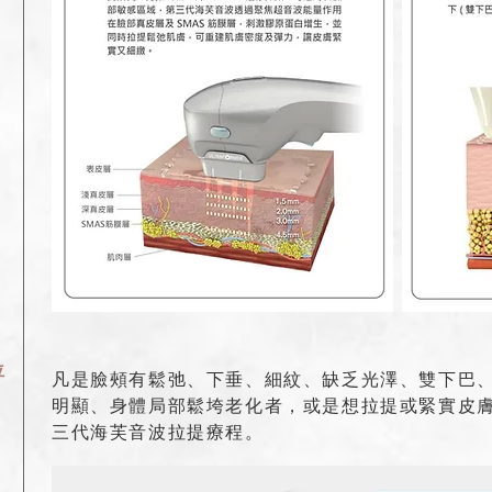
位
凡是臉頰有鬆弛、下垂、細紋、缺乏光澤、雙下巴
明顯、身體局部鬆垮老化者，或是想拉提或緊實皮
三代海芙音波拉提療程。