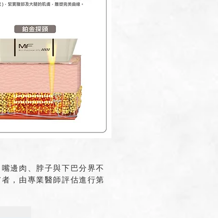
、嘴邊肉、脖子與下巴分界不
膚者，由專業醫師評估進行第