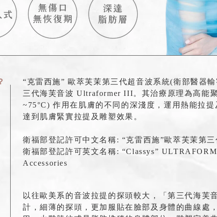
？
“克雷西施” 歐萃芙茉第三代超音波系統(衛部醫器輸字
三代海芙音波 Ultraformer III。其治療原理為高能
~75°C) 作用在肌膚的不同的深淺度，運用熱能拉
達到肌膚緊實拉提及雕塑效果。
衛福部登記許可中文名稱: “克雷西施”歐萃芙茉第
衛福部登記許可英文名稱: “Classys” ULTRAFORMERШ 
Accessories
以往歐美系的音波拉提的探頭較大，「第三代海芙
計，細薄的探頭，更加服貼在臉部及身體的曲線處