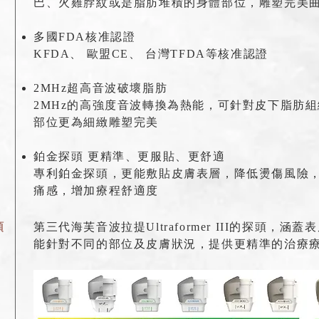
巴、火雞脖紋或是脂肪堆積的身體部位，雕塑完美
多國FDA核准認證
KFDA、 歐盟CE、 台灣TFDA等核准認證
2MHz超高音波破壞脂肪
2MHz的高強度音波轉換為熱能，可針對皮下脂肪
部位更為細緻雕塑完美
鉑金探頭 更精準、更服貼、更舒適
​專利鉑金探頭，更能敷貼皮膚表層，降低燙傷風險
痛感，增加療程舒適度
頭
第三代海芙音波拉提Ultraformer III的探頭，
能針對不同的部位及皮膚狀況，提供更精準的治療