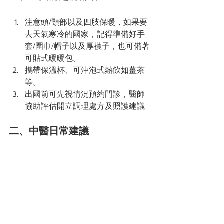
注意頭/頸部以及四肢保暖，如果要
去天氣寒冷的國家，記得準備好手
套/圍巾/帽子以及厚襪子，也可備著
可貼式暖暖包。
攜帶保溫杯、可沖泡式熱飲如薑茶
等。
出國前可先視情況預約門診，醫師
協助評估開立調理處方及照護建議
二、中醫日常建議