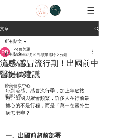
文章
所有貼文
PR 薇美麗
所有貼文
2025年12月19日
讀畢需時 2 分鐘
流感/感冒流行期！出國前中
薇竹中醫診所
醫提供建議
江美麗婦產科
醫美健康中心
每到流感、感冒流行季，加上年底旅
美麗分享
遊、出國與聚會頻繁，許多人在行前最
擔心的不是行程，而是「萬一在國外生
病怎麼辦？」
一、出國前超前部署