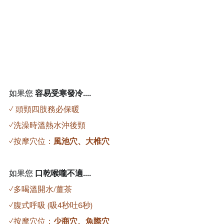
如果您 
容易受寒發冷....
✓ 頭頸四肢務必保暖
✓洗澡時溫熱水沖後頸
✓按摩穴位：
風池穴、大椎穴
如果您 
口乾喉嚨不適....
✓多喝溫開水/薑茶
✓腹式呼吸 (吸4秒吐6秒)
✓按摩穴位：
少商穴、魚際穴