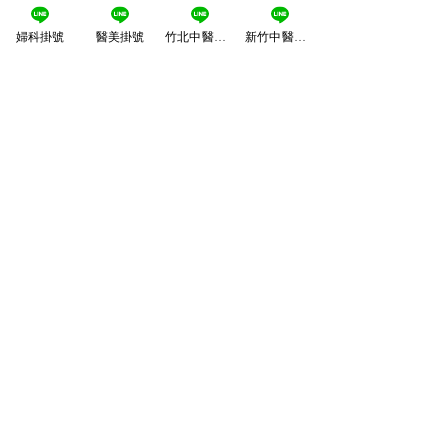
婦科掛號
醫美掛號
竹北中醫掛號
新竹中醫掛號
江美麗婦產科診所
No.136, Xinyuan Street,Xinzhu City, 300,
Taiwan30
0
新竹市新源街136號
36歲低AMH、卵泡數少也
梅雨季濕氣重怎
03-575-0520
能成功懷孕？中西醫整合
醫師「祛濕食物
備孕案例分享：從養卵、
法」完整指南
養內膜到迎接好孕